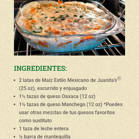
INGREDIENTES:
Ⓡ
2 latas de Maíz Estilo Mexicano de Juanita’s
(25 oz), escurrido y enjuagado
1½ tazas de queso Oaxaca (12 oz)
1½ tazas de queso Manchego (12 oz) *Puedes
usar otras mezclas de tus quesos favoritos
como sustituto
1 taza de leche entera
½ barra de mantequilla