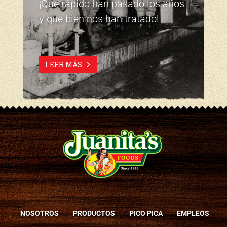
¡Qué rápido han pasado los años
y que bien nos han tratado!
LEER MÁS
NOSOTROS
PRODUCTOS
PICO PICA
EMPLEOS