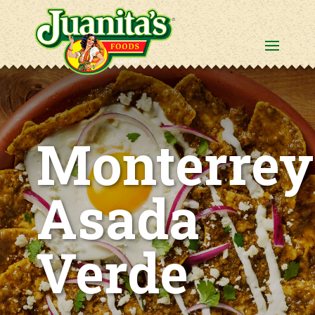
Monterrey
Asada
Verde