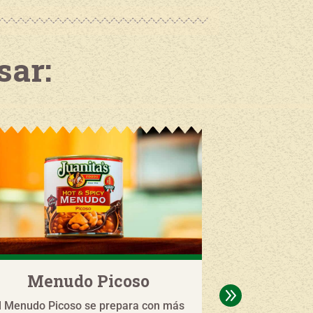
sar:
Menudo Picoso
Menudo c
9
l Menudo Picoso se prepara con más