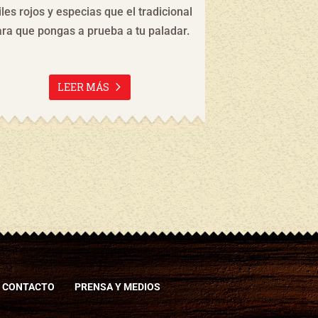
La receta famil
iles rojos y especias que el tradicional
sabor original 
ara que pongas a prueba a tu paladar.
por generaciones
¡Panc
LEER MÁS
L
CONTACTO
PRENSA Y MEDIOS