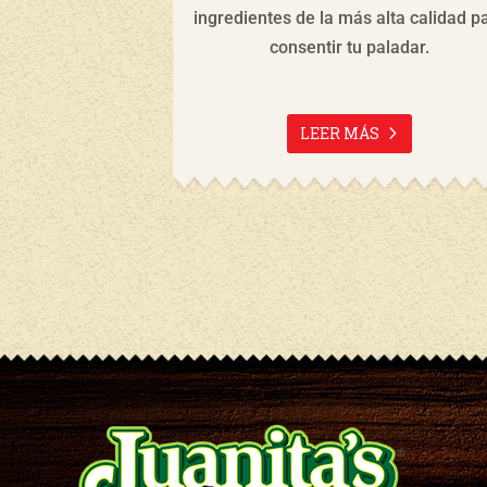
frutes como se
ingredientes de la más alta calidad p
ro y el sur de
consentir tu paladar.
sencia del sabor
a a encantar.
LEER MÁS