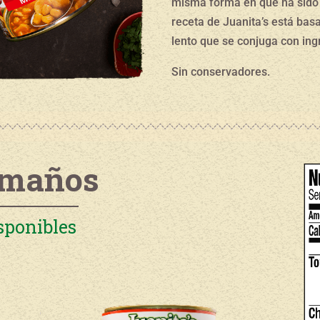
misma forma en que ha sido
receta de Juanita’s está bas
lento que se conjuga con ingr
Sin conservadores.
maños
sponibles