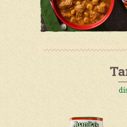
Ta
di