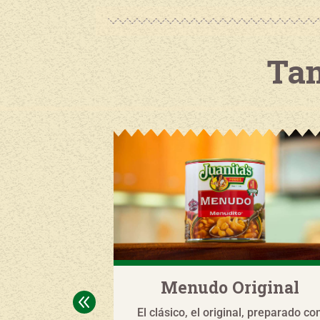
Tam
n Maíz
Menudo Original
8
ti un Menudo sin
El clásico, el original, preparado co